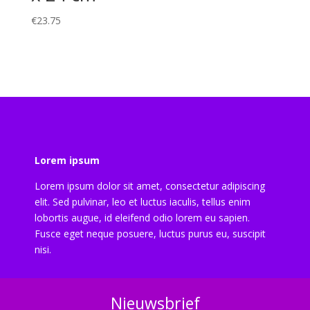
€
23.75
Lorem ipsum
Lorem ipsum dolor sit amet, consectetur adipiscing
elit. Sed pulvinar, leo et luctus iaculis, tellus enim
lobortis augue, id eleifend odio lorem eu sapien.
Fusce eget neque posuere, luctus purus eu, suscipit
nisi.
Nieuwsbrief