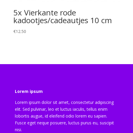
5x Vierkante rode
kadootjes/cadeautjes 10 cm
€
12.50
Lorem ipsum
Lorem ipsum dolor sit amet, consectetur adipiscing
elit. Sed pulvinar, leo et luctus iaculis, tellus enim
lobortis augue, id eleifend odio lorem eu sapien.
Fusce eget neque posuere, luctus purus eu, suscipit
nisi.