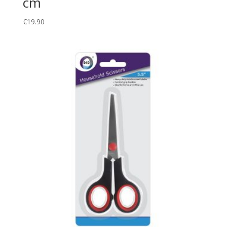
cm
€
19.90