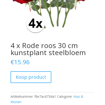
4 x Rode roos 30 cm
kunstplant steelbloem
€
15.96
Koop product
Artikelnummer:
f6e7acd73da1
Categorie:
Huis &
Wonen