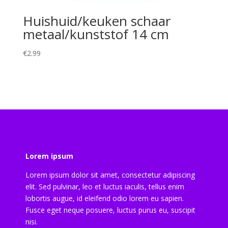
Huishuid/keuken schaar
metaal/kunststof 14 cm
€
2.99
Lorem ipsum
Lorem ipsum dolor sit amet, consectetur adipiscing
elit. Sed pulvinar, leo et luctus iaculis, tellus enim
lobortis augue, id eleifend odio lorem eu sapien.
Fusce eget neque posuere, luctus purus eu, suscipit
nisi.