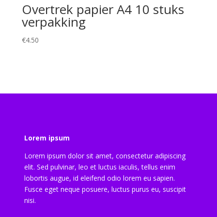
Overtrek papier A4 10 stuks
verpakking
€
4.50
Lorem ipsum
Lorem ipsum dolor sit amet, consectetur adipiscing
elit. Sed pulvinar, leo et luctus iaculis, tellus enim
lobortis augue, id eleifend odio lorem eu sapien.
Fusce eget neque posuere, luctus purus eu, suscipit
nisi.