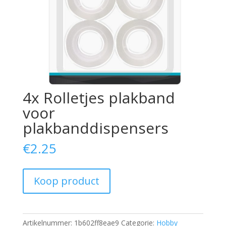
4x Rolletjes plakband
voor
plakbanddispensers
€
2.25
Koop product
Artikelnummer:
1b602ff8eae9
Categorie:
Hobby