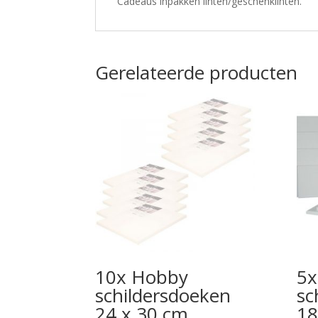
Cadeaus inpakken linten/geschenklinten.
Gerelateerde producten
10x Hobby
5x
schildersdoeken
sc
24 x 30 cm
18