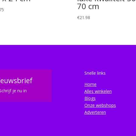
70 cm
75
€
21.98
Snelle links
ieuwsbrief
Home
Schrijf je nu in
Alles winkelen
Blogs
Onze webshops
Adverteren