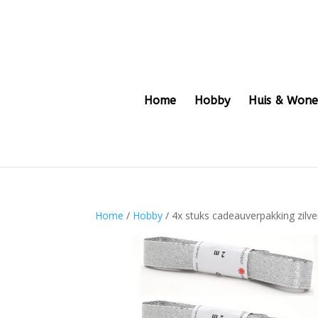
Home
Hobby
Huis & Won
Home
/
Hobby
/ 4x stuks cadeauverpakking zilv