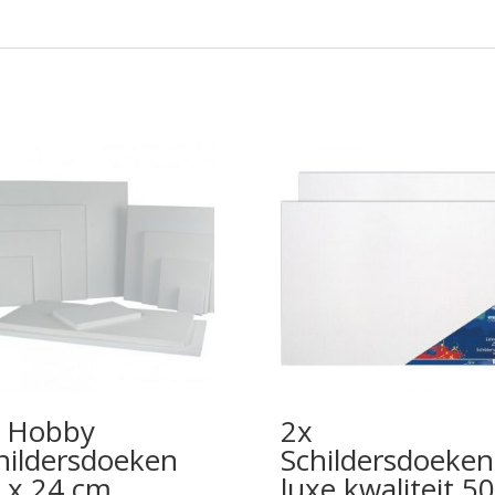
 Hobby
2x
hildersdoeken
Schildersdoeken
 x 24 cm
luxe kwaliteit 50