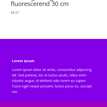
fluorescerend 30 cm
€
8.97
Lorem ipsum
Lorem ipsum dolor sit amet, consectetur adipiscing
elit. Sed pulvinar, leo et luctus iaculis, tellus enim
lobortis augue, id eleifend odio lorem eu sapien.
Fusce eget neque posuere, luctus purus eu, suscipit
nisi.