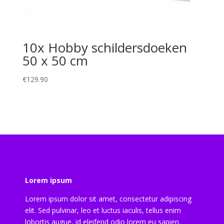
10x Hobby schildersdoeken
50 x 50 cm
€
129.90
Lorem ipsum
Lorem ipsum dolor sit amet, consectetur adipiscing
elit. Sed pulvinar, leo et luctus iaculis, tellus enim
lobortis augue, id eleifend odio lorem eu sapien.