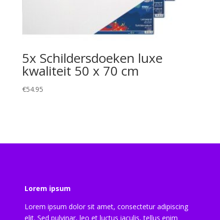
5x Schildersdoeken luxe
kwaliteit 50 x 70 cm
€
54.95
Lorem ipsum
Lorem ipsum dolor sit amet, consectetur adipiscing
elit. Sed pulvinar, leo et luctus iaculis, tellus enim