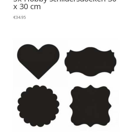
x 30 cm
€
34.95