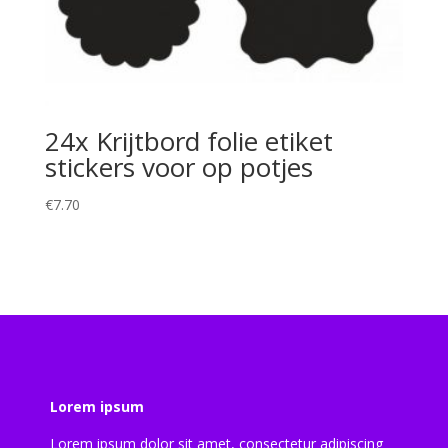
24x Krijtbord folie etiket
stickers voor op potjes
€
7.70
Lorem ipsum
Lorem ipsum dolor sit amet, consectetur adipiscing