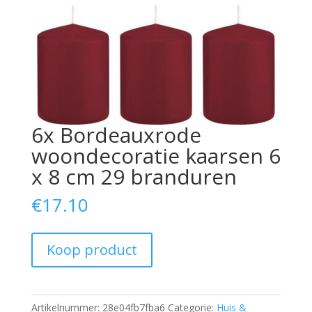
6x Bordeauxrode
woondecoratie kaarsen 6
x 8 cm 29 branduren
€
17.10
Koop product
Artikelnummer:
28e04fb7fba6
Categorie:
Huis &