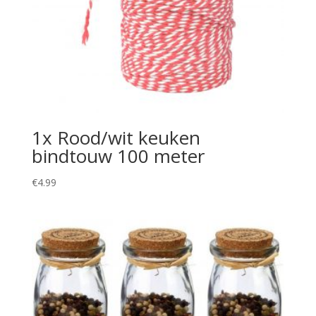
1x Rood/wit keuken
bindtouw 100 meter
€
4.99