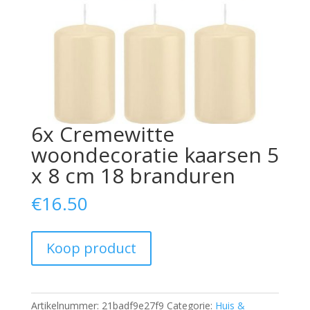
6x Cremewitte
woondecoratie kaarsen 5
x 8 cm 18 branduren
€
16.50
Koop product
Artikelnummer:
21badf9e27f9
Categorie:
Huis &