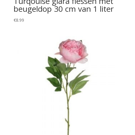
Turqouise giara flessen met
beugeldop 30 cm van 1 liter
€
8.99