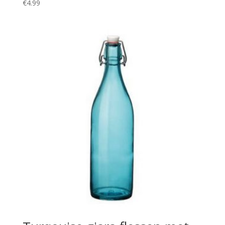
€
4.99