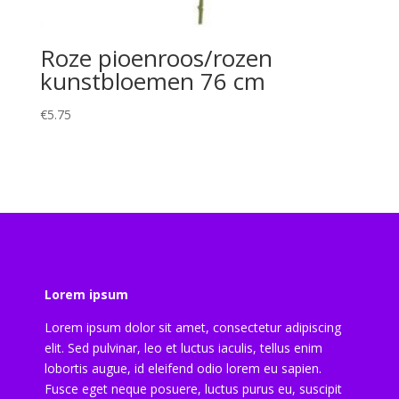
Roze pioenroos/rozen
kunstbloemen 76 cm
€
5.75
Lorem ipsum
Lorem ipsum dolor sit amet, consectetur adipiscing
elit. Sed pulvinar, leo et luctus iaculis, tellus enim
lobortis augue, id eleifend odio lorem eu sapien.
Fusce eget neque posuere, luctus purus eu, suscipit