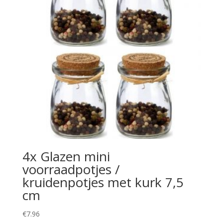
4x Glazen mini
voorraadpotjes /
kruidenpotjes met kurk 7,5
cm
€
7.96