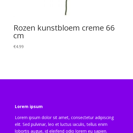
Rozen kunstbloem creme 66
cm
€
4.99
Lorem ipsum
Lorem ipsum dolor sit amet, consectetur adipiscing
elit. Sed pulvinar, leo et luctus iaculis, tellus enim
lobortis augue, id eleifend odio lorem eu sapien.