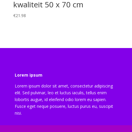
kwaliteit 50 x 70 cm
€
21.98
Lorem ipsum
Lorem ipsum dolor sit amet, consectetur adipiscing
elit. Sed pulvinar, leo et luctus iaculis, tellus enim
lobortis augue, id eleifend odio lorem eu sapien.
Fusce eget neque posuere, luctus purus eu, suscipit
nisi.