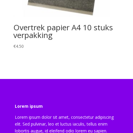
Overtrek papier A4 10 stuks
verpakking
€
4.50
Lorem ipsum
Lorem ipsum dolor sit amet, consectetur adipiscing
elit. Sed pulvinar, leo et luctus iaculis, tellus enim
lobortis augue, id eleifend odio lorem eu sapien.