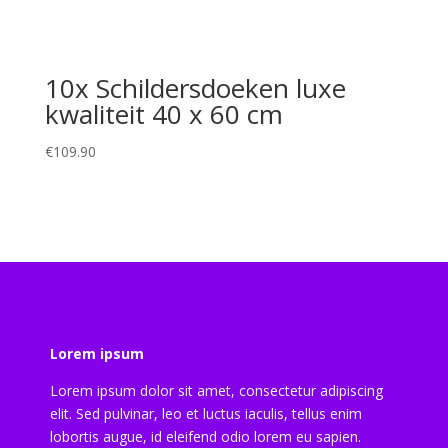
10x Schildersdoeken luxe
kwaliteit 40 x 60 cm
€
109.90
Lorem ipsum
Lorem ipsum dolor sit amet, consectetur adipiscing
elit. Sed pulvinar, leo et luctus iaculis, tellus enim
lobortis augue, id eleifend odio lorem eu sapien.