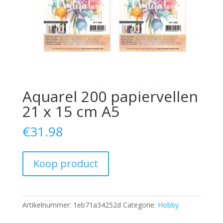
Aquarel 200 papiervellen
21 x 15 cm A5
€
31.98
Koop product
Artikelnummer:
1eb71a34252d
Categorie:
Hobby