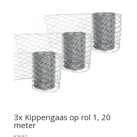
3x Kippengaas op rol 1, 20
meter
€
26.97