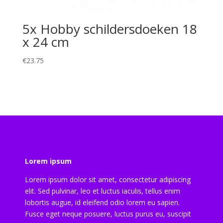
5x Hobby schildersdoeken 18
x 24 cm
€
23.75
Lorem ipsum
Lorem ipsum dolor sit amet, consectetur adipiscing
elit. Sed pulvinar, leo et luctus iaculis, tellus enim
lobortis augue, id eleifend odio lorem eu sapien.
Fusce eget neque posuere, luctus purus eu, suscipit