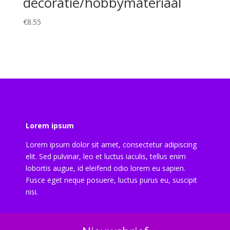
decoratie/hobbymateriaal
€
8.55
Lorem ipsum
Lorem ipsum dolor sit amet, consectetur adipiscing
elit. Sed pulvinar, leo et luctus iaculis, tellus enim
lobortis augue, id eleifend odio lorem eu sapien.
Fusce eget neque posuere, luctus purus eu, suscipit
nisi.