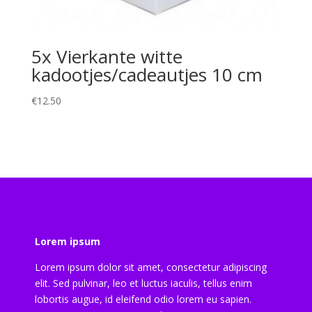
5x Vierkante witte
kadootjes/cadeautjes 10 cm
€
12.50
Lorem ipsum
Lorem ipsum dolor sit amet, consectetur adipiscing
elit. Sed pulvinar, leo et luctus iaculis, tellus enim
lobortis augue, id eleifend odio lorem eu sapien.