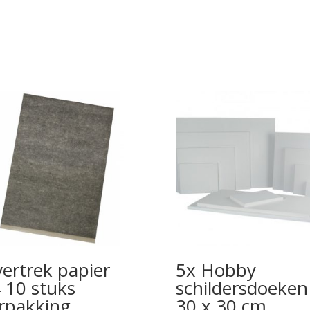
ertrek papier
5x Hobby
 10 stuks
schildersdoeken
rpakking
30 x 30 cm