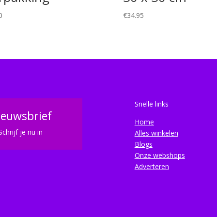
0
€
34.95
Snelle links
ieuwsbrief
Home
Schrijf je nu in
Alles winkelen
Blogs
Onze webshops
Adverteren