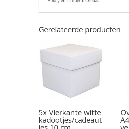
Hobby en schildermateriaal.
Gerelateerde producten
5x Vierkante witte
Ov
kadootjes/cadeaut
A4
jes 10 cm
ve