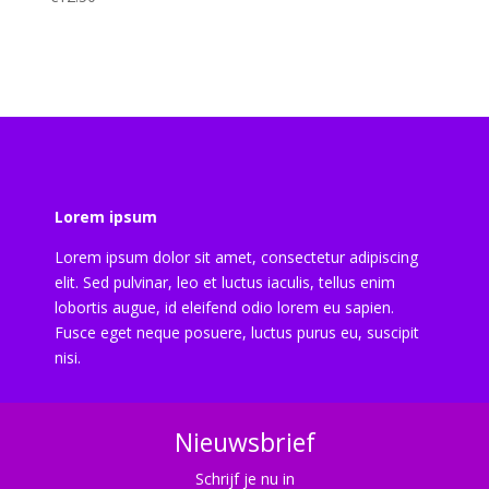
Lorem ipsum
Lorem ipsum dolor sit amet, consectetur adipiscing
elit. Sed pulvinar, leo et luctus iaculis, tellus enim
lobortis augue, id eleifend odio lorem eu sapien.
Fusce eget neque posuere, luctus purus eu, suscipit
nisi.
Nieuwsbrief
Schrijf je nu in