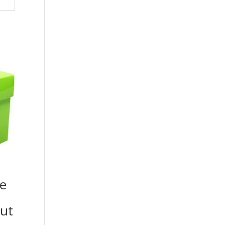
me
ut