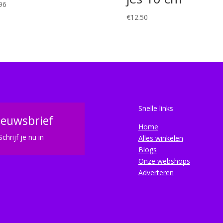
96
€
12.50
Snelle links
ieuwsbrief
Home
Schrijf je nu in
Alles winkelen
Blogs
Onze webshops
Adverteren