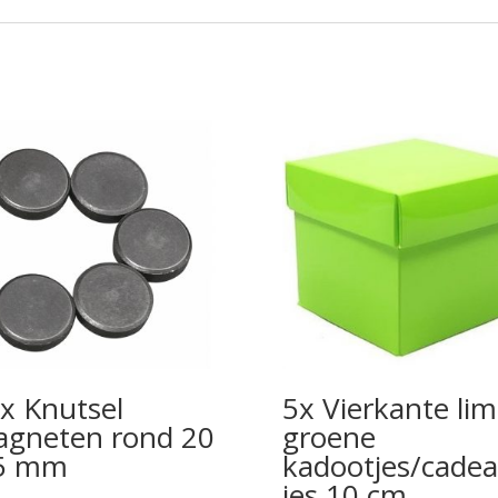
x Knutsel
5x Vierkante li
gneten rond 20
groene
 5 mm
kadootjes/cadea
jes 10 cm