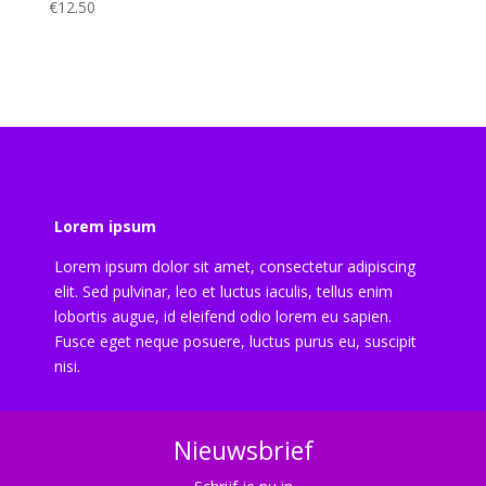
€
12.50
Lorem ipsum
Lorem ipsum dolor sit amet, consectetur adipiscing
elit. Sed pulvinar, leo et luctus iaculis, tellus enim
lobortis augue, id eleifend odio lorem eu sapien.
Fusce eget neque posuere, luctus purus eu, suscipit
nisi.
Nieuwsbrief