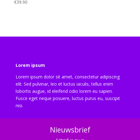
€
39.90
Lorem ipsum
Lorem ipsum dolor sit amet, consectetur adipiscing
elit. Sed pulvinar, leo et luctus iaculis, tellus enim
lobortis augue, id eleifend odio lorem eu sapien.
Fusce eget neque posuere, luctus purus eu, suscipit
nisi.
Nieuwsbrief