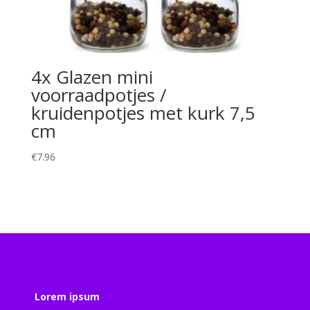
4x Glazen mini
voorraadpotjes /
kruidenpotjes met kurk 7,5
cm
€
7.96
Lorem ipsum