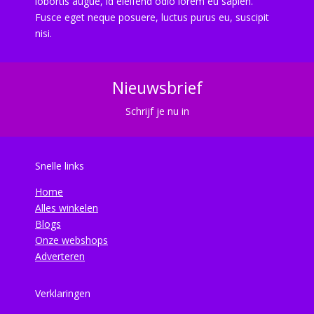
lobortis augue, id eleifend odio lorem eu sapien.
Fusce eget neque posuere, luctus purus eu, suscipit
nisi.
Nieuwsbrief
Schrijf je nu in
Snelle links
Home
Alles winkelen
Blogs
Onze webshops
Adverteren
Verklaringen