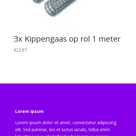
3x Kippengaas op rol 1 meter
€
23.97
Lorem ipsum
Lorem ipsum dolor sit amet, consectetur adipiscing
elit. Sed pulvinar, leo et luctus iaculis, tellus enim