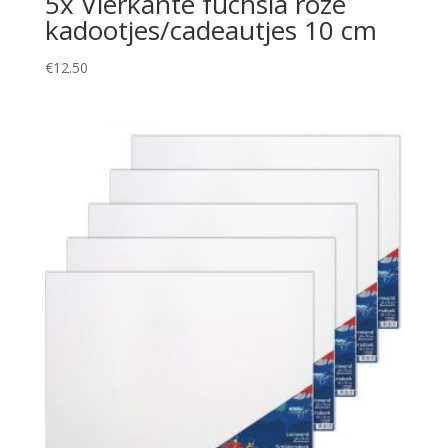
5x Vierkante fuchsia roze
kadootjes/cadeautjes 10 cm
€
12.50