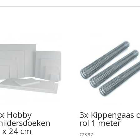
x Hobby
3x Kippengaas 
hildersdoeken
rol 1 meter
 x 24 cm
€
23.97