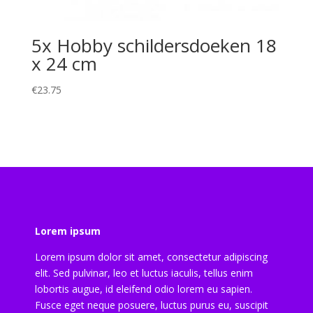
5x Hobby schildersdoeken 18
x 24 cm
€
23.75
Lorem ipsum
Lorem ipsum dolor sit amet, consectetur adipiscing
elit. Sed pulvinar, leo et luctus iaculis, tellus enim
lobortis augue, id eleifend odio lorem eu sapien.
Fusce eget neque posuere, luctus purus eu, suscipit