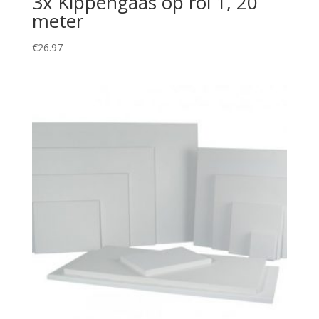
3x Kippengaas op rol 1, 20
meter
€
26.97