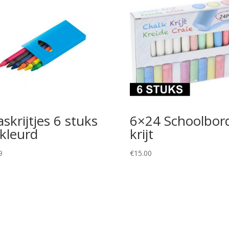
skrijtjes 6 stuks
6×24 Schoolbor
kleurd
krijt
9
€
15.00