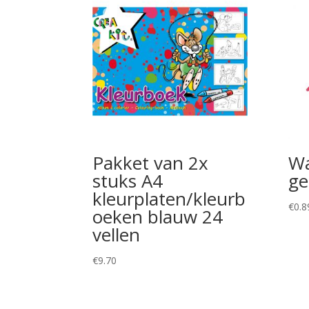
Pakket van 2x
Wa
stuks A4
ge
kleurplaten/kleurb
€
0.8
oeken blauw 24
vellen
€
9.70