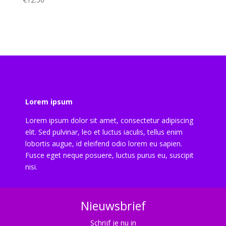
Lorem ipsum
Lorem ipsum dolor sit amet, consectetur adipiscing
elit. Sed pulvinar, leo et luctus iaculis, tellus enim
lobortis augue, id eleifend odio lorem eu sapien.
Fusce eget neque posuere, luctus purus eu, suscipit
nisi.
Nieuwsbrief
Schrijf je nu in