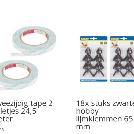
eezijdig tape 2
18x stuks zwart
lletjes 24,5
hobby
ter
lijmklemmen 65
mm
98