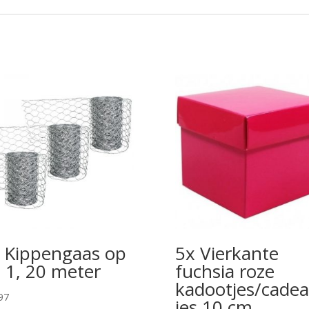
 Kippengaas op
5x Vierkante
l 1, 20 meter
fuchsia roze
kadootjes/cadea
97
jes 10 cm