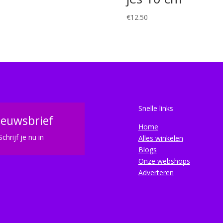
€
12.50
Snelle links
ieuwsbrief
Home
Schrijf je nu in
Alles winkelen
Blogs
Onze webshops
Adverteren