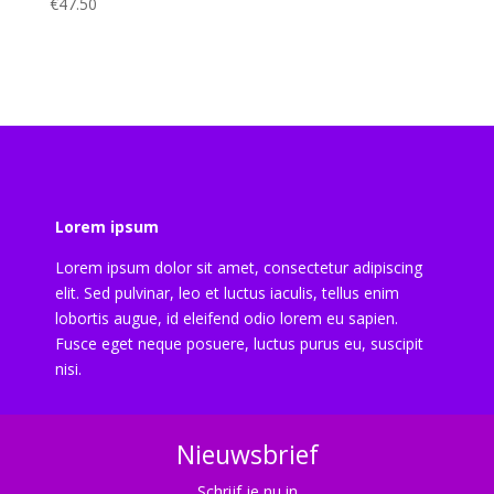
€
47.50
Lorem ipsum
Lorem ipsum dolor sit amet, consectetur adipiscing
elit. Sed pulvinar, leo et luctus iaculis, tellus enim
lobortis augue, id eleifend odio lorem eu sapien.
Fusce eget neque posuere, luctus purus eu, suscipit
nisi.
Nieuwsbrief
Schrijf je nu in