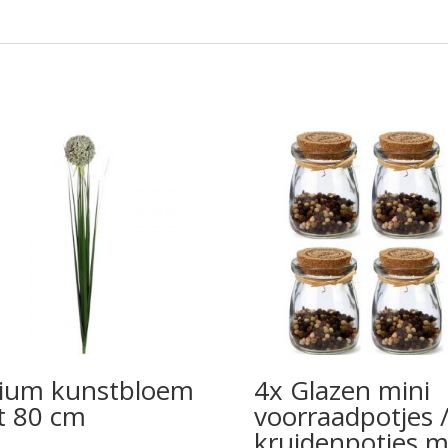
lium kunstbloem
4x Glazen mini
t 80 cm
voorraadpotjes 
kruidenpotjes m