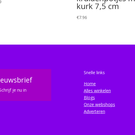
9
kurk 7,5 cm
€
7.96
Snelle links
ieuwsbrief
Home
Schrijf je nu in
Alles winkelen
Blogs
Onze webshops
Adverteren