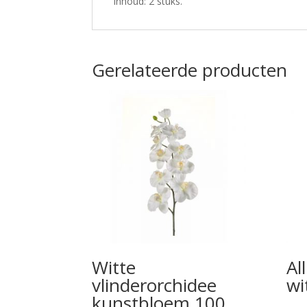
Inhoud: 2 stuks.
Gerelateerde producten
Witte
Al
vlinderorchidee
wi
kunstbloem 100