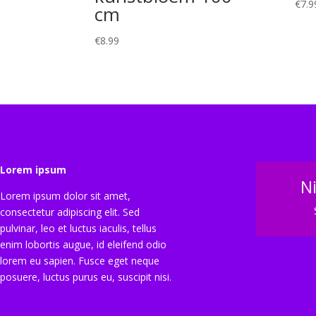
€
7.9
cm
€
8.99
Lorem ipsum
N
Lorem ipsum dolor sit amet,
consectetur adipiscing elit. Sed
pulvinar, leo et luctus iaculis, tellus
enim lobortis augue, id eleifend odio
lorem eu sapien. Fusce eget neque
posuere, luctus purus eu, suscipit nisi.