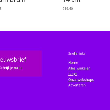
8
€
19.40
Snelle links
ieuwsbrief
Home
Schrijf je nu in
Alles winkelen
Blogs
Onze webshops
Adverteren