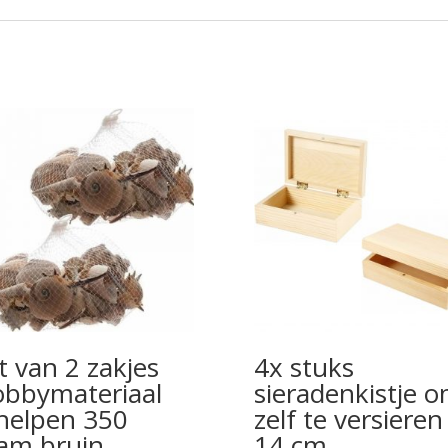
t van 2 zakjes
4x stuks
bbymateriaal
sieradenkistje 
helpen 350
zelf te versieren
am bruin
14 cm