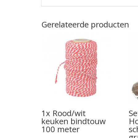
Gerelateerde producten
1x Rood/wit
Se
keuken bindtouw
Ho
100 meter
sc
gr