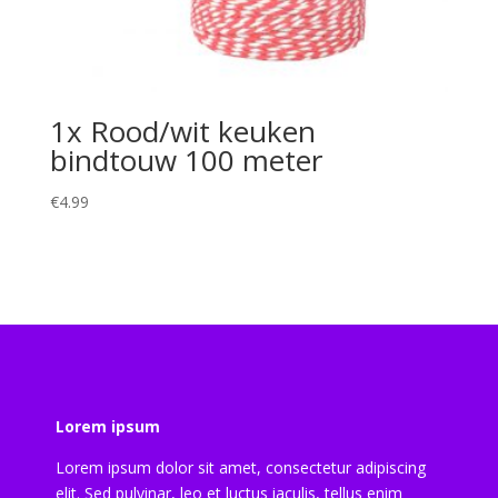
1x Rood/wit keuken
bindtouw 100 meter
€
4.99
Lorem ipsum
Lorem ipsum dolor sit amet, consectetur adipiscing
elit. Sed pulvinar, leo et luctus iaculis, tellus enim