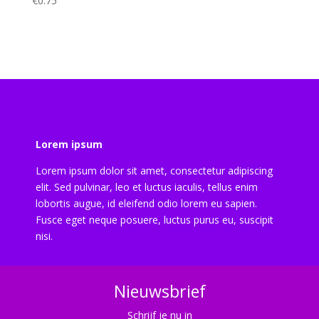
€
0.75
Lorem ipsum
Lorem ipsum dolor sit amet, consectetur adipiscing
elit. Sed pulvinar, leo et luctus iaculis, tellus enim
lobortis augue, id eleifend odio lorem eu sapien.
Fusce eget neque posuere, luctus purus eu, suscipit
nisi.
Nieuwsbrief
Schrijf je nu in