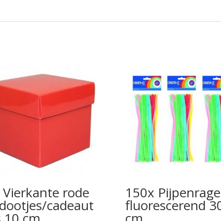
 Vierkante rode
150x Pijpenrage
dootjes/cadeaut
fluorescerend 3
s 10 cm
cm