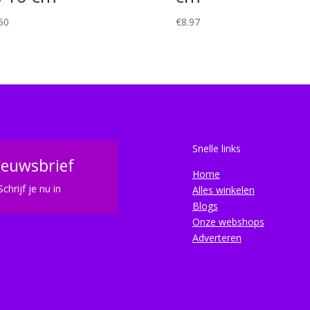
50
€
8.97
Snelle links
ieuwsbrief
Home
Schrijf je nu in
Alles winkelen
Blogs
Onze webshops
Adverteren