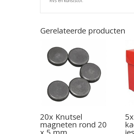
RVS en kunststof.
Gerelateerde producten
20x Knutsel
5x
magneten rond 20
ka
x 5 mm
je