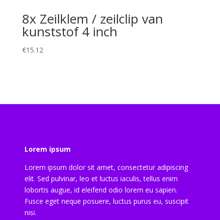
8x Zeilklem / zeilclip van
kunststof 4 inch
€
15.12
Lorem ipsum
Lorem ipsum dolor sit amet, consectetur adipiscing
elit. Sed pulvinar, leo et luctus iaculis, tellus enim
lobortis augue, id eleifend odio lorem eu sapien.
Fusce eget neque posuere, luctus purus eu, suscipit
nisi.