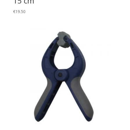
15 cm
€
19.50