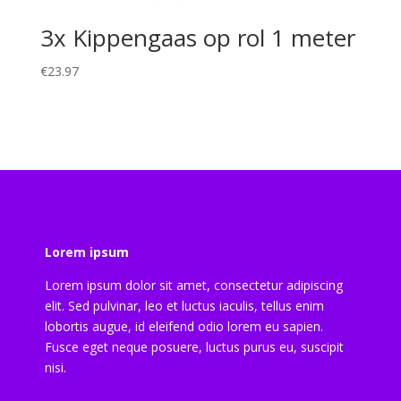
3x Kippengaas op rol 1 meter
€
23.97
Lorem ipsum
Lorem ipsum dolor sit amet, consectetur adipiscing
elit. Sed pulvinar, leo et luctus iaculis, tellus enim
lobortis augue, id eleifend odio lorem eu sapien.
Fusce eget neque posuere, luctus purus eu, suscipit
nisi.