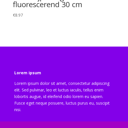
fluorescerend 30 cm
€
8.97
Lorem ipsum
Lorem ipsum dolor sit amet, consectetur adipiscing
elit. Sed pulvinar, leo et luctus iaculis, tellus enim
lobortis augue, id eleifend odio lorem eu sapien.
Fusce eget neque posuere, luctus purus eu, suscipit
nisi.