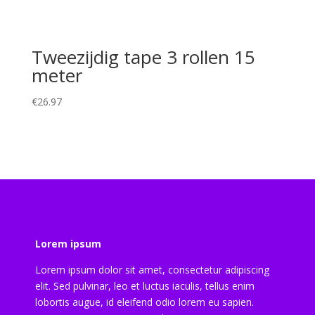
Tweezijdig tape 3 rollen 15
meter
€
26.97
Lorem ipsum
Lorem ipsum dolor sit amet, consectetur adipiscing
elit. Sed pulvinar, leo et luctus iaculis, tellus enim
lobortis augue, id eleifend odio lorem eu sapien.