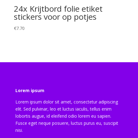
24x Krijtbord folie etiket
stickers voor op potjes
€
7.70
Lorem ipsum
Lorem ipsum dolor sit amet, consectetur adipiscing
elit. Sed pulvinar, leo et luctus iaculis, tellus enim
lobortis augue, id eleifend odio lorem eu sapien.
Fusce eget neque posuere, luctus purus eu, suscipit
nisi.