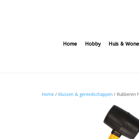
Home
Hobby
Huis & Won
Home
/
Klussen & gereedschappen
/ Rubberen h