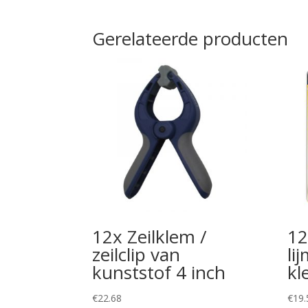
Gerelateerde producten
12x Zeilklem /
12
zeilclip van
li
kunststof 4 inch
kl
€
22.68
€
19.