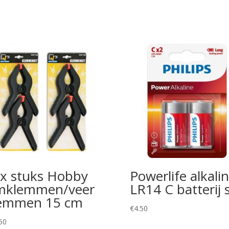
x stuks Hobby
Powerlife alkali
jmklemmen/veer
LR14 C batterij 
emmen 15 cm
€
4.50
50