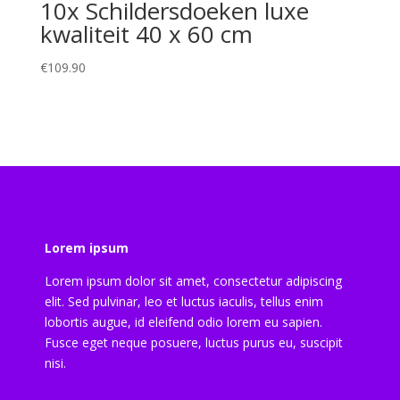
10x Schildersdoeken luxe
kwaliteit 40 x 60 cm
€
109.90
Lorem ipsum
Lorem ipsum dolor sit amet, consectetur adipiscing
elit. Sed pulvinar, leo et luctus iaculis, tellus enim
lobortis augue, id eleifend odio lorem eu sapien.
Fusce eget neque posuere, luctus purus eu, suscipit
nisi.