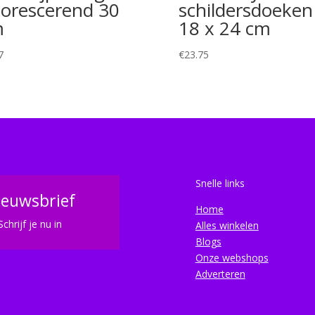
uorescerend 30
schildersdoeken
m
18 x 24 cm
7
€
23.75
Snelle links
ieuwsbrief
Home
Schrijf je nu in
Alles winkelen
Blogs
Onze webshops
Adverteren