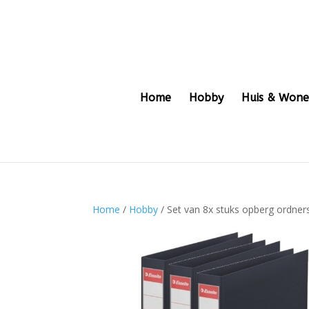
Home
Hobby
Huis & Won
Home
/
Hobby
/ Set van 8x stuks opberg ordne