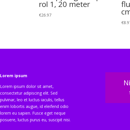
rol 1, 20 meter
fl
c
€
26.97
€
8.9
Lorem ipsum
N
Lorem ipsum dolor sit amet,
consectetur adipiscing elit. Sed
pulvinar, leo et luctus iaculis, tellus
enim lobortis augue, id eleifend odio
lorem eu sapien. Fusce eget neque
posuere, luctus purus eu, suscipit nisi.