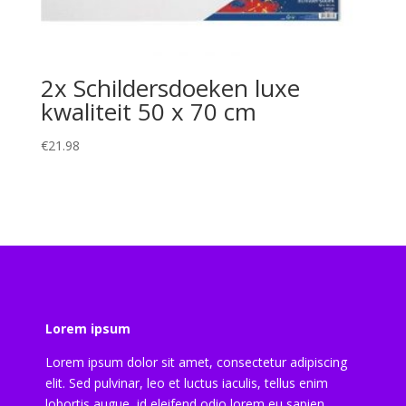
2x Schildersdoeken luxe
kwaliteit 50 x 70 cm
€
21.98
Lorem ipsum
Lorem ipsum dolor sit amet, consectetur adipiscing
elit. Sed pulvinar, leo et luctus iaculis, tellus enim
lobortis augue, id eleifend odio lorem eu sapien.