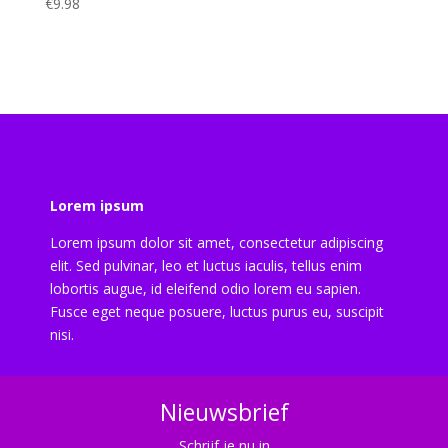
€
9.98
Lorem ipsum
Lorem ipsum dolor sit amet, consectetur adipiscing
elit. Sed pulvinar, leo et luctus iaculis, tellus enim
lobortis augue, id eleifend odio lorem eu sapien.
Fusce eget neque posuere, luctus purus eu, suscipit
nisi.
Nieuwsbrief
Schrijf je nu in