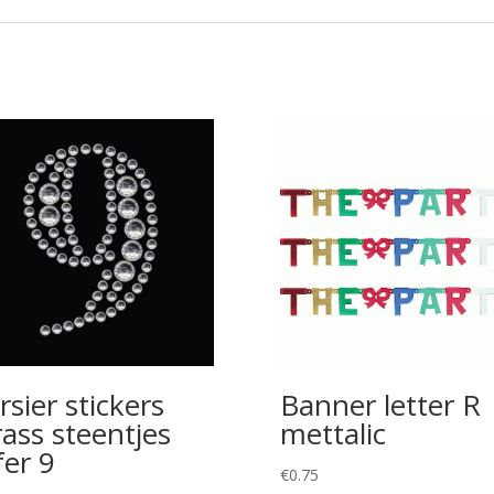
rsier stickers
Banner letter R
rass steentjes
mettalic
fer 9
€
0.75