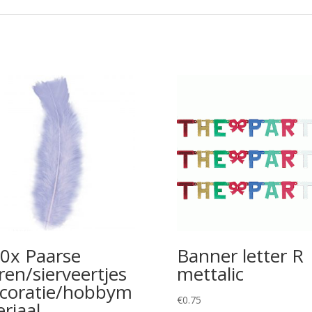
0x Paarse
Banner letter R
ren/sierveertjes
mettalic
coratie/hobbym
€
0.75
eriaal