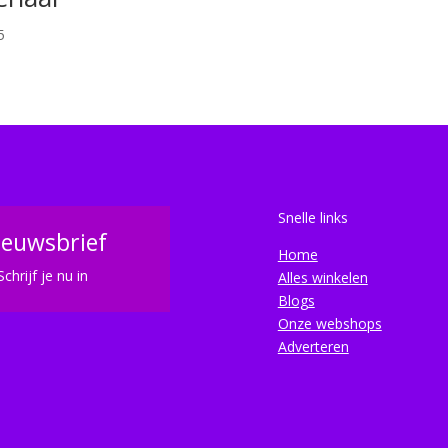
5
Snelle links
ieuwsbrief
Home
Schrijf je nu in
Alles winkelen
Blogs
Onze webshops
Adverteren